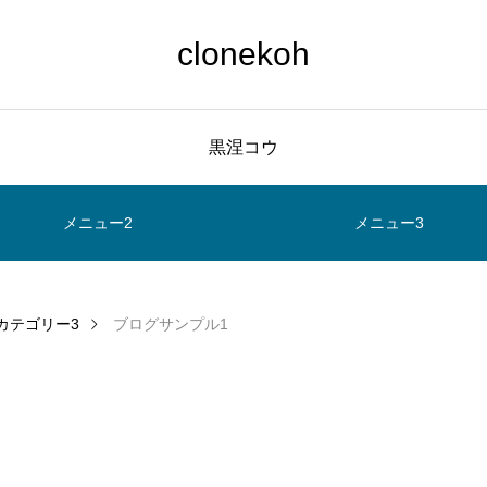
clonekoh
黒涅コウ
メニュー2
メニュー3
カテゴリー3
ブログサンプル1