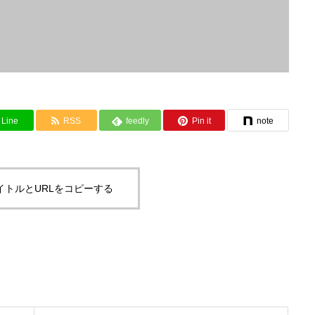
Line
RSS
feedly
Pin it
note
イトルとURLをコピーする