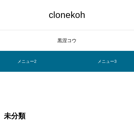
clonekoh
黒涅コウ
メニュー2
メニュー3
未分類